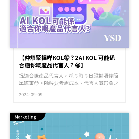
秒要超吸睛｜決勝黃金起手式首先，影片開場
係決定觀眾會唔會繼續睇落去嘅關鍵位。Meta
嘅演算法會根據觀眾停留時間來評估影片質
素，所以頭 3 秒係黃金時間。可以嘗試用「提
問」方式吸引觀眾，例如：「你有無試過手機
線成日打結？」或者直接展示成果：「1 秒整
齊書枱 vs 雜亂 before」，即時令人想知點做
到，第一句就要立即切入主題！ 2️⃣ 節奏明
【仲煩緊搵咩KOL🤫？2AI KOL 可能係
快、有變化｜留住觀眾眼球先有播放時間影片
合適你嘅產品代言人？😆】
節奏要夠快夠多變，先可以留住觀眾。而家唔
搵適合嘅產品代言人，喺今時今日絕對唔係簡
再係「愈短愈好」，而係「愈精彩愈好」。建
單嘅事😔。除咗要考慮成本、代言人嘅形象之
議每 3 至 5 秒就轉一個畫面或鏡頭，例如加入
外，亦都需要面對各種風險。隨著 AI 嘅發
不同角度、文字動畫、產品特寫等。又或者加
2024-09-09
展，設計虛擬角色嘅成本同時間大大降低😌。
入背景音樂、節奏感字幕，令整條片更有動
與真人無異嘅外觀，亦帶來了與過去吉祥物完
感。 3️⃣ 引導互動｜唔好做「單向廣播」型影
全唔同嘅效果🤩。今日我哋就一齊睇吓 AI KOL
片唔好做「單向廣播」式影片，要引導觀眾參
Marketing
有咩真實嘅例子，分析吓佢同真人KOL相比嘅
與互動。依家 Meta 推薦機制會根據留言、收
Pro👍🏼 and Con👎🏼 啦～ 香港 - 恆生 Hazel:
藏、分享等行為嚟判斷內容受歡迎程度。可以
Hazel 係香港首個 AI KOL，與多個現實人物和
試下喺片尾問觀眾：「邊一款設計你最鍾