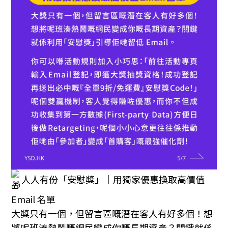
人人有份「安慰獎」｜用獨家優惠換取高價值
Email 名單
大獎只有一個，但留言區嘅潛在客人有好多個！想
將呢班湊熱鬧嘅網民變成你嘅長期資產？關鍵就係