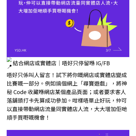
結合網店或實體店｜唔好只停留喺 IG/FB
唔好只係叫人留言！試下將你嘅網店或實體店變成
比賽嘅一部分。例如搞個網上「尋寶遊戲」，將神
秘 Code 收藏喺網店某個產品頁面；或者要求客人
落舖頭打卡先算成功參加。咁樣唔單止好玩，仲可
以直接帶動網店流量同實體店人流，大大增加佢哋
順手買嘢嘅機會！