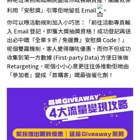
利用「安慰獎」引導佢哋留低 Email
。
你可以喺活動規則加入小巧思：「前往活動專頁輸
入 Email 登記，即獲大獎抽獎資格！成功登記再送
出必中嘅『全單 9 折 / 免運費』安慰獎 Code！」
呢個雙贏機制，客人覺得賺咗優惠，而你不但成功
收集到第一方數據 (First-party Data) 方便日後做
Retargeting，呢個小小心意更往往係推動佢哋由
「參加者」變成「首購客」嘅最強催化劑！