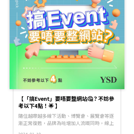
品牌合作，包括咖哩（女藝人）、香港航空及
意？」或者中段加一條選擇題：「A 定 B？留
譚仔三哥，成為市場嘅新寵兒😆。Hazel 擁有
言話我知啦！」呢啲互動唔單止可以提升推薦
自己嘅 Instagram 帳戶，為品牌帶嚟嶄新嘅互
率，仲可以建立觀眾習慣留言同參與你嘅內
動體驗✨。AI KOL 可以保持品牌形象一致，避
容。 4️⃣ 提供真實價值｜內容要有用、有感、
免因為個人行為或言論帶來嘅負面影響👍🏼。
有共鳴最後，影片要提供「真實價值」先會令
Source: 恆生 Hazel 日本 - Imma: 2018年6
觀眾睇到尾。無論係教學、分享、還是產品示
月，虛擬KOL Imma首次登陸Instagram🤩。
範，都要解決觀眾一個問題，或者帶嚟啟發。
佢粉紅色嘅頭髮、可愛嘅外表同埋潮流嘅風
好似「30 秒收納小技巧」、「我用呢支產品
格，洋溢滿滿嘅青春氣息，令佢成為新一代嘅
一星期後的真實感受」、「中小企最常犯嘅行
時尚偶像，擁有高達 389K 嘅 Followers💓。
銷錯誤」等等，都係好有用又易產生共鳴嘅主
Imma由專業CG建模公司「ModelingCafe」製
題。觀眾覺得有價值，自然會睇耐啲、甚至收
作，皮膚同頭髮質感都非常逼真，幾乎同真人
藏或分享。
無分別😍。最近，Imma更以虛擬KOL嘅身份
訪問過日裔美國DJ Steve Aoki，仲上過TED
【「搞Event」要唔要整網站🤔？不妨參
演講，掀起咗唔少話題🔥。Source: Imma 韓
考以下4點！🌟 】
國 - OH!_ROZY:擁有健康纖瘦嘅身形同開朗嘅
隨住越嚟越多線下活動、博覽會、展覽會等逐
笑容😁，成功吸引咗大量粉絲。她為食品、運
漸正常復甦，品牌為咗增加人流嘅同時，線上
動、化妝品同購物網站等品牌進行廣告代言，
推廣當然少不了。YSD以往替大大小小嘅企
顯示出 AI KOL 喺市場上嘅潛力🤩。與真人
2024-01-19