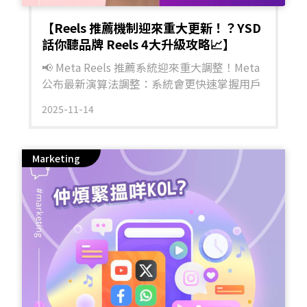
【Reels 推薦機制迎來重大更新！？YSD
話你聽品牌 Reels 4大升級攻略📈】
📢 Meta Reels 推薦系統迎來重大調整！Meta
公布最新演算法調整：系統會更快速掌握用戶
喜好、優先推送高互動、高觀看時間嘅影片。
2025-11-14
對品牌嚟講，呢個改動係機會，亦係挑戰：內
容唔夠吸引，就唔會被推薦；互動唔夠高，直
接被演算法淘汰！🔍 Meta 推薦機制升級重點
Marketing
如下：🟠更快學習觀眾喜好：系統會根據你睇
片時間、互動行為、收藏記錄，迅速推薦相似
內容。🟠推播更重視互動 & 停留時間：單靠
「讚」唔夠，觀眾有無睇到尾、有無留言先係
關鍵。🟠負面訊號會即時降權：被點「不感興
趣」或舉報，演算法會直接減少曝光。🟠AI 搜
尋建議提升內容延伸力：觀眾愈睇愈深入，短
影片先有機會多次出現於探索中。= = = = = =
品牌 Reels 4大升級攻略 = = = = = = 1️⃣ 開場 3