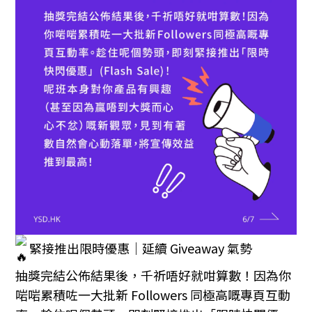
緊接推出限時優惠｜延續 Giveaway 氣勢
抽獎完結公佈結果後，千祈唔好就咁算數！因為你
啱啱累積咗一大批新 Followers 同極高嘅專頁互動