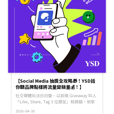
【Social Media 抽獎全攻略🎁！YSD話
你聽品牌點樣將流量變銷量💰！】
社交媒體玩法日日變，以前搞 Giveaway 叫人
「Like, Share, Tag 3 位朋友」就搞掂，依家
呢招已經開始失效啦！如果你嘅抽獎活動只停
2026-04-30
留在表面互動，無法引導客人進入購物漏斗