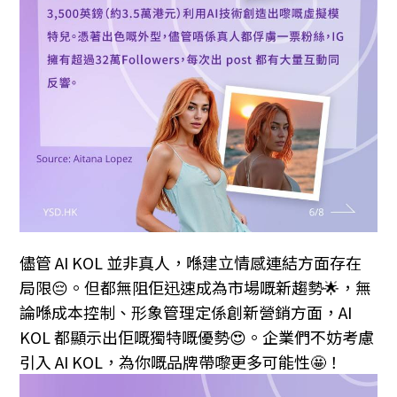
儘管 AI KOL 並非真人，喺建立情感連結方面存在
局限😔。但都無阻佢迅速成為市場嘅新趨勢🌟，無
論喺成本控制、形象管理定係創新營銷方面，AI
KOL 都顯示出佢嘅獨特嘅優勢😍。企業們不妨考慮
引入 AI KOL，為你嘅品牌帶嚟更多可能性🤩！