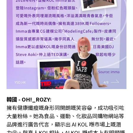
韓國 - OH!_ROZY:
擁有健康纖瘦嘅身形同開朗嘅笑容😁，成功吸引咗
大量粉絲。她為食品、運動、化妝品同購物網站等
品牌進行廣告代言，顯示出 AI KOL 喺市場上嘅潛
力🤩。與真人KOL相比，AI KOL 喺成本上有明顯嘅