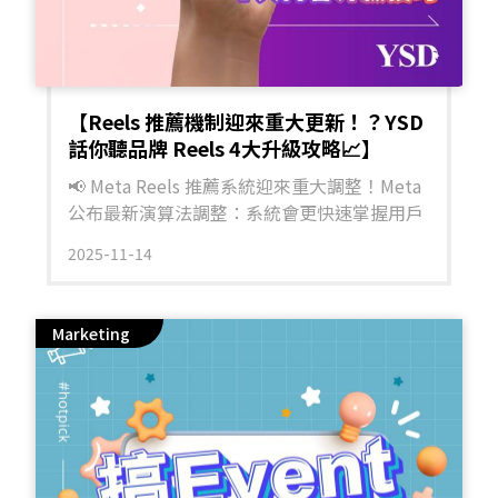
行下，把握黃金轉換時機。 人人有份「安慰
獎」｜用獨家優惠換取高價值 Email 名單 大
獎只有一個，但留言區嘅潛在客人有好多個！
想將呢班湊熱鬧嘅網民變成你嘅長期資產？關
鍵就係利用「安慰獎」引導佢哋留低 Email 。
【Reels 推薦機制迎來重大更新！？YSD
你可以喺活動規則加入小巧思：「前往活動專
話你聽品牌 Reels 4大升級攻略📈】
頁輸入 Email 登記，即獲大獎抽獎資格！成功
📢 Meta Reels 推薦系統迎來重大調整！Meta
登記再送出必中嘅『全單 9 折 / 免運費』安慰
公布最新演算法調整：系統會更快速掌握用戶
獎 Code！」呢個雙贏機制，客人覺得賺咗優
喜好、優先推送高互動、高觀看時間嘅影片。
惠，而你不但成功收集到第一方數據 (First-
2025-11-14
對品牌嚟講，呢個改動係機會，亦係挑戰：內
party Data) 方便日後做 Retargeting，呢個小
容唔夠吸引，就唔會被推薦；互動唔夠高，直
小心意更往往係推動佢哋由「參加者」變成
接被演算法淘汰！🔍 Meta 推薦機制升級重點
「首購客」嘅最強催化劑！ 緊接推出限時優
Marketing
如下：🟠更快學習觀眾喜好：系統會根據你睇
惠｜延續 Giveaway 氣勢 抽獎完結公佈結果
片時間、互動行為、收藏記錄，迅速推薦相似
後，千祈唔好就咁算數！因為你啱啱累積咗一
內容。🟠推播更重視互動 & 停留時間：單靠
大批新 Followers 同極高嘅專頁互動率。趁住
「讚」唔夠，觀眾有無睇到尾、有無留言先係
呢個勢頭，即刻緊接推出「限時快閃優惠」
關鍵。🟠負面訊號會即時降權：被點「不感興
(Flash Sale)！呢班本身對你產品有興趣（甚
趣」或舉報，演算法會直接減少曝光。🟠AI 搜
至因為贏唔到大獎而心心不忿）嘅新觀眾，見