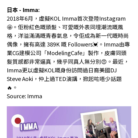
日本 - Imma:
2018年6月，虛擬KOL Imma首次登陸Instagram
🤩。佢粉紅色嘅頭髮、可愛嘅外表同埋潮流嘅風
格，洋溢滿滿嘅青春氣息，令佢成為新一代嘅時尚
偶像，擁有高達 389K 嘅 Followers💓。Imma由專
業CG建模公司「ModelingCafe」製作，皮膚同頭
髮質感都非常逼真，幾乎同真人無分別😍。最近，
Imma更以虛擬KOL嘅身份訪問過日裔美國DJ
Steve Aoki，仲上過TED演講，掀起咗唔少話題
🔥。
Source: Imma