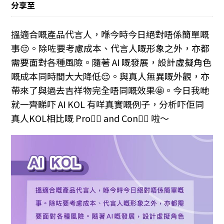
分享至
搵適合嘅產品代言人，喺今時今日絕對唔係簡單嘅
事😔。除咗要考慮成本、代言人嘅形象之外，亦都
需要面對各種風險。隨著 AI 嘅發展，設計虛擬角色
嘅成本同時間大大降低😌。與真人無異嘅外觀，亦
帶來了與過去吉祥物完全唔同嘅效果🤩。今日我哋
就一齊睇吓 AI KOL 有咩真實嘅例子，分析吓佢同
真人KOL相比嘅 Pro👍🏼 and Con👎🏼 啦～