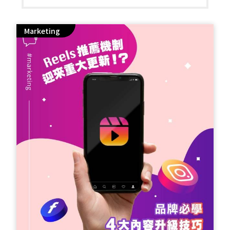
(Sales Funnel)，咁只會白白浪費心機同宣傳
費。 等YSD教你點樣利用比賽機制，結合自動
Marketing
化同網店設定，將潛在客群一步步引流落單。
即刻幫你個 Giveaway 策略 Update 啦！ = =
= = = = 品牌 Giveaway 4大流量變現攻略 = =
= = = = 結合網店或實體店｜唔好只停留喺
IG/FB 唔好只係叫人留言！試下將你嘅網店或
實體店變成比賽嘅一部分。例如搞個網上「尋
寶遊戲」，將神秘 Code 收藏喺網店某個產品
頁面；或者要求客人落舖頭打卡先算成功參
加。咁樣唔單止好玩，仲可以直接帶動網店流
量同實體店人流，大大增加佢哋順手買嘢嘅機
會！ 自動化 DM 回覆｜把握最高熱度一刻 當
客人留言參加抽獎嗰刻，就係佢對你品牌最感
興趣嘅時候！善用系統自動發送 DM (Direct
Message) 俾所有參加者，除咗多謝佢哋參
與，最重要係附帶一條去你網店 Landing
Page 或熱賣產品嘅 Link，鼓勵佢哋即時入去