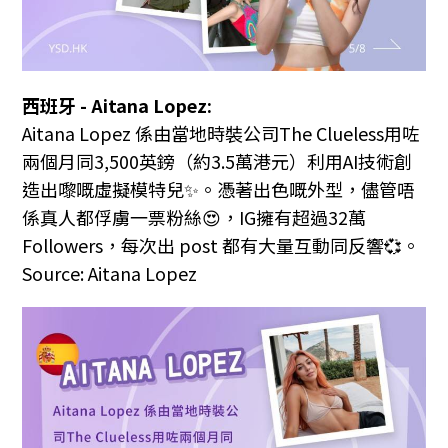
西班牙 - Aitana Lopez:
Aitana Lopez 係由當地時裝公司The Clueless用咗
兩個月同3,500英鎊（約3.5萬港元）利用AI技術創
造出嚟嘅虛擬模特兒✨。憑著出色嘅外型，儘管唔
係真人都俘虜一票粉絲😍，IG擁有超過32萬
Followers，每次出 post 都有大量互動同反響💞。
Source: Aitana Lopez